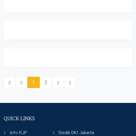
1
2
QUICK LINKS
Info KJP
Disdik DKI Jakarta