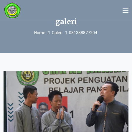
galeri
Home
Galeri
081388877204